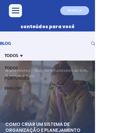
VAGAS
conteúdos para você
BLOG
TODOS
TODOS
Bruna Ferencz – Designer e Fundadora da Kofe Design
12 min de leitura
PORTUGUÊS
ENGLISH
COMO CRIAR UM SISTEMA DE
ORGANIZAÇÃO E PLANEJAMENTO