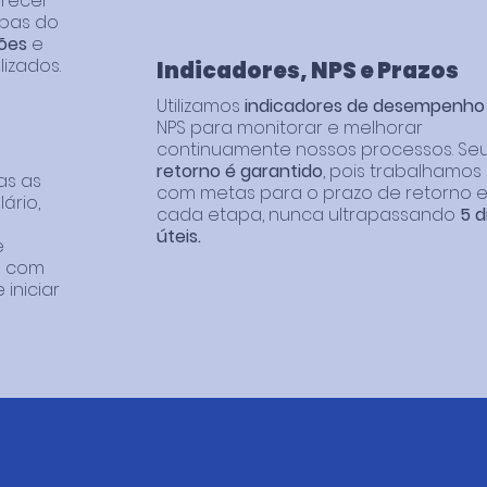
arecer
apas do
ções
e
izados.
Indicadores, NPS e Prazos
Utilizamos
indicadores de desempenho
NPS para monitorar e melhorar
continuamente nossos processos. Se
retorno é garantido
, pois trabalhamos
as as
com metas para o prazo de retorno 
lário,
cada etapa, nunca ultrapassando
5 d
úteis.
e
a com
iniciar