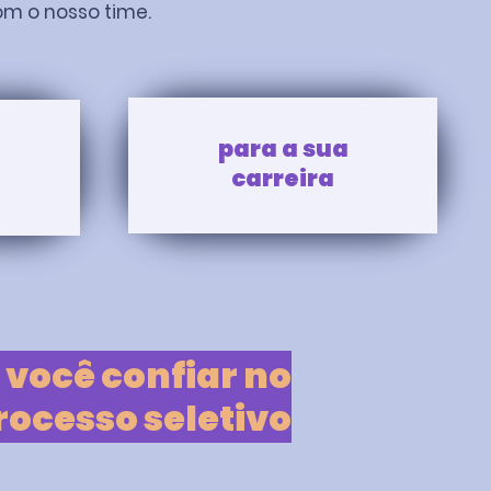
 o nosso time.
para a sua
carreira
 você confiar no
rocesso seletivo