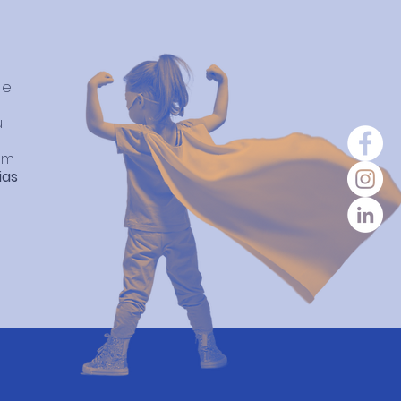
e
u
em
ias