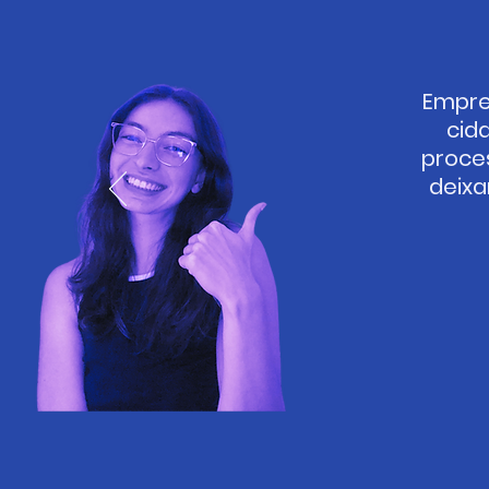
Empres
cid
proces
deixa