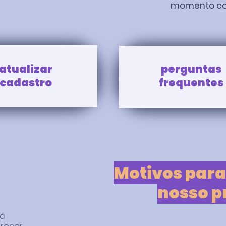
momento com
atualizar
perguntas
cadastro
frequentes
Motivos para
nosso p
tá