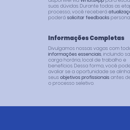
disponível via
WhatsApp
para escl
suas dúvidas. Durante todas as et
processo, você receberá
atualiza
poderá
solicitar feedbacks
personal
Informações Completas
Divulgamos nossas vagas com tod
informações essenciais
, incluindo sa
carga horária, local de trabalho e
benefícios. Dessa forma, você pod
avaliar se a oportunidade se alinh
seus
objetivos profissionais
antes de 
o processo seletivo.