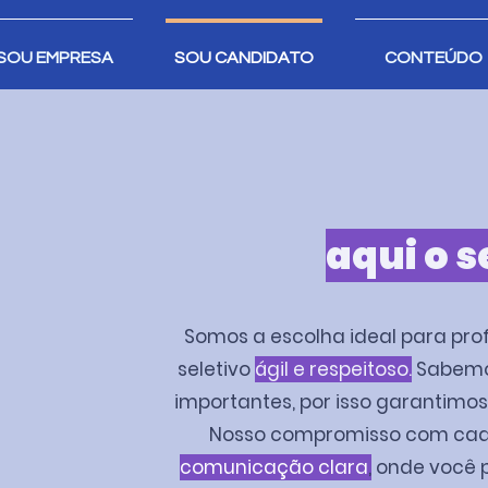
SOU EMPRESA
SOU CANDIDATO
CONTEÚDO
aqui o s
Somos a escolha ideal para pro
seletivo
ágil e respeitoso.
Sabemos
importantes, por isso garantimo
Nosso compromisso com cada 
comunicação clara
,
onde você p