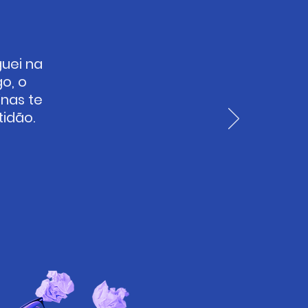
guei na
o, o
inas te
tidão.