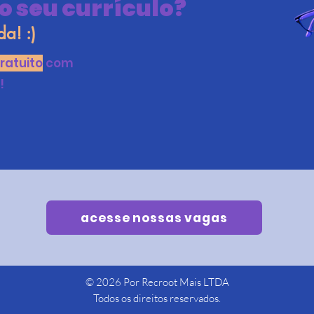
o seu currículo?
a! :)
ratuito
com
!
acesse nossas vagas
© 2026 Por Recroot Mais LTDA
Todos os direitos reservados.