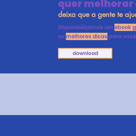
quer melhorar 
deixa que a gente te ajud
Disponibilizamos um
ebook g
as
melhores dicas
para você
download