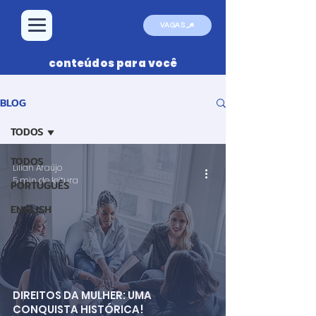
VAGAS
conteúdos para você
BLOG
TODOS
TODOS
Lilian Araújo
5 min de leitura
PORTUGUÊS
ENGLISH
DIREITOS DA MULHER: UMA
CONQUISTA HISTÓRICA!