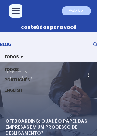
VAGAS
conteúdos para você
BLOG
TODOS
TODOS
Lilian Araújo
4 min de leitura
PORTUGUÊS
ENGLISH
OFFBOARDING: QUAL É O PAPEL DAS
EMPRESAS EM UM PROCESSO DE
DESLIGAMENTO?