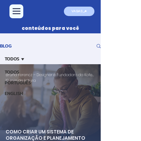
VAGAS
conteúdos para você
BLOG
TODOS
TODOS
Bruna Ferencz – Designer e Fundadora da Kofe Design
12 min de leitura
PORTUGUÊS
ENGLISH
COMO CRIAR UM SISTEMA DE
ORGANIZAÇÃO E PLANEJAMENTO