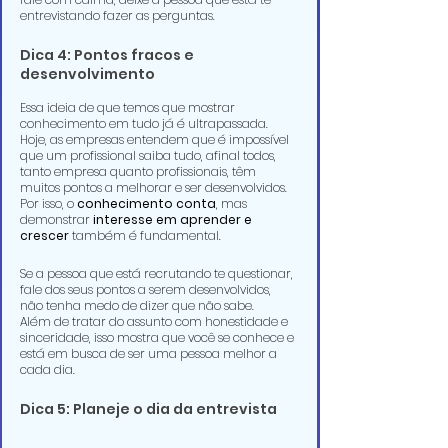
entrevistando fazer as perguntas.
Dica 4: Pontos fracos e 
desenvolvimento
Essa ideia de que temos que mostrar 
conhecimento em tudo já é ultrapassada. 
Hoje, as empresas entendem que é impossível 
que um profissional saiba tudo, afinal todos, 
tanto empresa quanto profissionais, têm 
muitos pontos a melhorar e ser desenvolvidos. 
Por isso, o 
conhecimento conta
, mas 
demonstrar 
interesse em aprender e 
crescer
 também é fundamental.
Se a pessoa que está recrutando te questionar, 
fale dos seus pontos a serem desenvolvidos, 
não tenha medo de dizer que não sabe. 
Além de tratar do assunto com honestidade e 
sinceridade, isso mostra que você se conhece e 
está em busca de ser uma pessoa melhor a 
cada dia.
Dica 5: Planeje o dia da entrevista