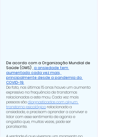
De acordo com a Organização Mundial de 
Saúde (OMS) , 
a ansiedade tem 
aumentado cada vez mais, 
principalmente desde a pandemia
 do 
COVID-19
.
De fato, nos últimos 15 anos houve um aumento 
expressivo na frequência de transtornos 
relacionados a este mau. Cada vez mais 
pessoas são 
diagnosticadas com algum 
transtorno psicológico
 relacionado a 
ansiedade, e precisam aprender a conviver e 
lidar com esse sentimento de agonia e 
angústia que, muitas vezes, pode ser 
paralisante. 
A verdade é que vivemos um momento no 