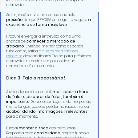
entrevista. 
Assim, você se livra um pouco daquela 
pressão 
de que PRECISA conseguir a vaga, e 
a 
experiência se torna mais leve
.
Procure enxergar a entrevista como uma 
chance de 
conhecer o mercado de 
trabalho
. Entenda melhor como as coisas 
funcionam, saiba 
o que os recrutadores 
esperam
 dos candidatos. Treine para próximas 
entrevistas e mostre um pouco do que 
aprendeu até o momento.
Dica 3: Fale o necessário!
A sinceridade é essencial, 
mas saber a hora 
de falar e de parar de falar, também é 
importante!
 Se você começar a dar respostas 
muito longas, pode se perder no raciocínio, ou 
acabar dando informações irrelevantes
para o momento.
É legal 
manter o foco
 das perguntas. 
Responda com 
cordialidade
, respire fundo e 
fale com calma, deixe a pessoa que está te 