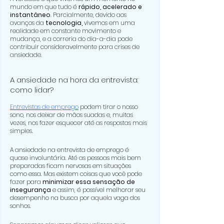
mundo em que tudo é 
rápido, acelerado e 
instantâneo
. Parcialmente, devido aos 
avanços da 
tecnologia, 
vivemos em uma 
realidade em constante movimento e 
mudança, e a correria do dia-a-dia pode 
contribuir consideravelmente para crises de 
ansiedade.
A ansiedade na hora da entrevista: 
como lidar?
Entrevistas de emprego
 podem tirar o nosso 
sono, nos deixar de mãos suadas e, muitas 
vezes, nos fazer esquecer até as respostas mais 
simples.
A ansiedade na entrevista de emprego é 
quase involuntária. Até as pessoas mais bem 
preparadas ficam nervosas em situações 
como essa. Mas existem coisas que você pode 
fazer para 
minimizar essa sensação de 
insegurança
 e assim, é possível melhorar seu 
desempenho na busca por aquela vaga dos 
sonhos.