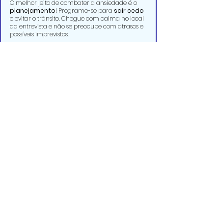
O melhor jeito de combater a ansiedade é o 
planejamento
! Programe-se para 
sair cedo
e evitar o trânsito. Chegue com calma no local 
da entrevista e não se preocupe com atrasos e 
possíveis imprevistos.
Pesquise o local
, o tempo de deslocamento 
da sua casa até a empresa, e 
decida a 
roupa com antecedência
. Essas são coisas 
que podem te ajudar a manter a calma e se 
sentir melhor preparado(a).
Dica 6: Alimentação!
Alguns alimentos e bebidas têm propriedades 
naturais que podem te manter calmo. Um 
chazinho de camomila e um suco de 
maracujá são sempre uma boa pedida. Uma 
boa dica, é fazer algum exercício antes, se 
houver tempo para isso, tipo uma caminhada, 
meditação ou yoga, essas atividades podem 
ser terapêuticas para ajudar na ansiedade.
Procure consumir 
alimentos com triptofano
, 
uma substância que auxilia na produção da 
serotonina
. Esse hormônio dá uma sensação 