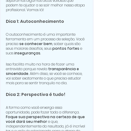
Separamos algumas dicas valiosas que 
podem te ajudar a se sair melhor nessa etapa 
profissional. Vamos lá!
Dica 1: Autoconhecimento
O autoconhecimento é uma importante 
ferramenta em um processo de seleção. Você 
precisa 
se conhecer bem
, saber quais são 
seus maiores desafios, seus 
pontos fortes
 e 
suas 
inseguranças
.
Isso facilita muito na hora de fazer uma 
entrevista porque revela 
transparência e 
sinceridade
. Além disso, se você se conhece, 
vai saber exatamente o que precisa estudar 
mais para se sentir tranquilo no dia.
Dica 2: Perspectiva é tudo!
A forma como você enxerga essa 
oportunidade, pode fazer toda a diferença.
Foque sua perspectiva na certeza de que 
você dará seu melhor 
e que, 
independentemente do resultado, já é incrível 
ter o currículo selecionado para a etapa de 