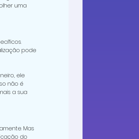
olher uma 
cíficos. 
alização pode 
eiro, ele 
so não é 
mais a sua 
tamente. Mas 
icação do 