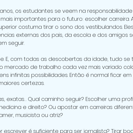
7 anos, os estudantes se veem na responsabilidade
ais importantes para o futuro: escolher carreira. 
uperior costuma tirar o sono dos vestibulandos. Ele
ências externas dos pais, da escola e dos amigos s
m seguir.
. E, com todas as descobertas da idade, tudo se 
, o mercado de trabalho cada vez mais variado col
ns infinitas possibilidades. Então é normal ficar em
maiores certezas. 
s, exatas… Qual caminho seguir? Escolher uma prof
medicina e direito? Ou apostar em carreiras difere
gamer, musicista ou atriz?
escrever é suficiente para ser jornalista? Tirar bo