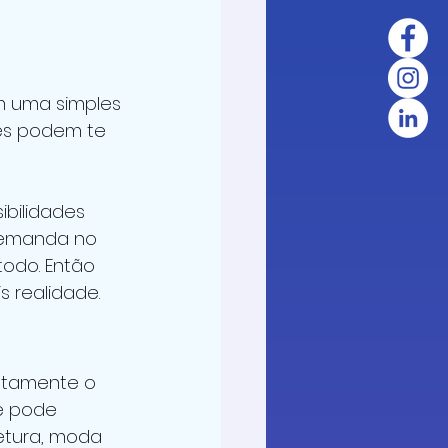
m uma simples 
les podem te 
ibilidades 
demanda no 
odo. Então 
 realidade.
xatamente o 
ê pode 
etura, moda 