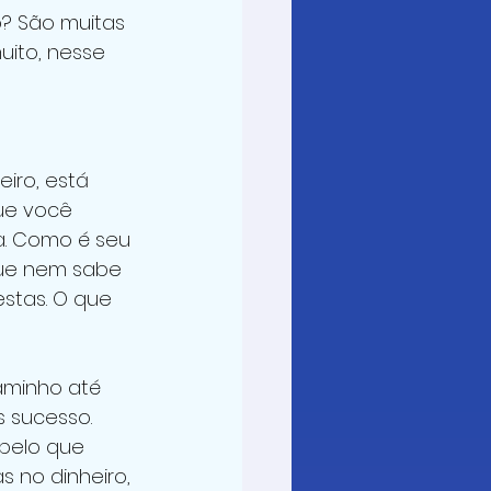
? São muitas 
ito, nesse 
iro, está 
ue você 
ia. Como é seu 
que nem sabe 
estas. O que 
aminho até 
s sucesso. 
pelo que 
 no dinheiro, 