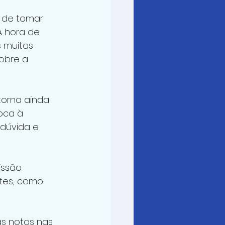
 de tomar 
A hora de 
s muitas 
obre a 
torna ainda 
oca à 
 dúvida e 
issão 
ntes, como 
as notas nas 