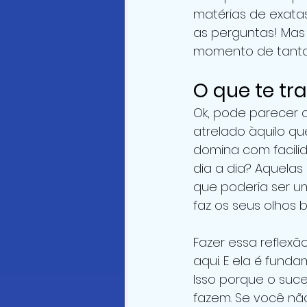
matérias de exata
as perguntas! Mas
momento de tantas
O que te tra
Ok, pode parecer cl
atrelado àquilo qu
domina com facilid
dia a dia? Aquelas
que poderia ser uma
faz os seus olhos 
Fazer essa reflexã
aqui. E ela é fund
Isso porque o suc
fazem. Se você não