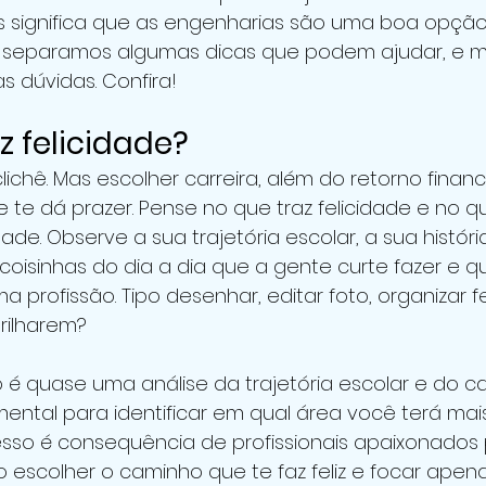
s significa que as engenharias são uma boa opção
 separamos algumas dicas que podem ajudar, e mu
 dúvidas. Confira!
z felicidade?
ichê. Mas escolher carreira, além do retorno finance
e te dá prazer. Pense no que traz felicidade e no q
ade. Observe a sua trajetória escolar, a sua histór
 coisinhas do dia a dia que a gente curte fazer e 
 profissão. Tipo desenhar, editar foto, organizar f
brilharem?
o é quase uma análise da trajetória escolar e do c
amental para identificar em qual área você terá mai
esso é consequência de profissionais apaixonados 
 escolher o caminho que te faz feliz e focar apenas