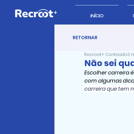
INÍCIO
RETORNAR
Recroot+ Conteúdo
3 m
Não sei qua
Escolher carreira 
com algumas dicas,
carreira que tem 