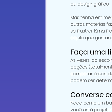
ou design gráfico.
Mas tenha em ment
outras matérias f
se frustrar lá na 
aquilo que gostari
Faça uma li
Às vezes, ao escol
opções (totalmente
comparar áreas d
podem ser determi
Converse c
Nada como um bate
você está projetan