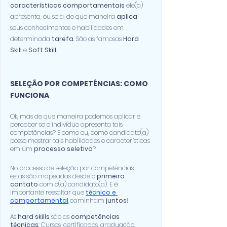
características comportamentais 
ele(a) 
apresenta, ou seja, de que maneira 
aplica
seus conhecimentos e habilidades em 
determinada 
tarefa
. São as famosas 
Hard 
Skill
 e 
Soft Skill
.
SELEÇÃO POR COMPETÊNCIAS: COMO 
FUNCIONA
Ok, mas de que maneira podemos aplicar e 
perceber se o indivíduo apresenta tais
competências? E como eu, como candidato(a) 
posso mostrar tais habilidades e características 
em um 
processo seletivo
?
No processo de seleção por competências, 
estas são mapeadas desde o 
primeiro 
contato
 com o(a) candidato(a). E é 
importante ressaltar que 
técnico e 
comportamental
 caminham 
juntos
! 
As 
hard skills
 são as 
competências 
técnicas
: Cursos, certificados, graduação, 