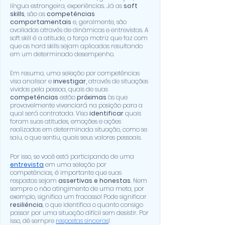
língua estrangeira, experiências. Já as 
soft 
skills
, são as 
competências 
comportamentais
 e, geralmente, são 
avaliadas através de dinâmicas e entrevistas. A 
soft skill é a atitude, a força motriz que faz com 
que as hard skills sejam aplicadas resultando 
em um determinado desempenho.
Em resumo, uma seleção por competências 
visa analisar e 
investigar,
 através de situações 
vividas pela pessoa, quais de suas 
competências
 estão 
próximas
 às que 
provavelmente vivenciará na posição para a 
qual será contratada. Visa
 identificar 
quais 
foram suas atitudes, emoções e ações 
realizadas em determinada situação, como se 
saiu, o que sentiu, quais seus
 valores pessoais
.
Por isso, se você está participando de uma 
entrevista
 em uma seleção por 
competências, é importante que suas 
respostas sejam
 assertivas e honestas
. Nem 
sempre o não atingimento de uma meta, por 
exemplo, significa um fracasso! Pode significar 
resiliência
, o que identifica o quanto consigo 
passar por uma situação difícil sem desistir. Por 
isso, dê sempre 
respostas sinceras
!