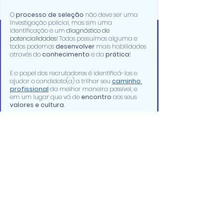
O 
processo de seleção
 não deve ser uma 
investigação policial, mas sim uma 
identificação e um 
diagnóstico de 
potencialidades
! Todos possuímos alguma e 
todos podemos
 desenvolver 
mais habilidades 
através do 
conhecimento
 e da 
prática
! 
E o papel dos recrutadores é identificá-las e 
ajudar o candidato(a) a trilhar seu 
caminho 
profissional
da melhor maneira possível, e 
em um lugar que vá de 
encontro
 aos seus 
valores e cultura
.
DICAS PARA CANDIDATOS(AS)
Uma dica importante é que o(a) profissional 
hoje busque se 
atualizar
 e colocar seus 
conhecimentos em 
prática
, mesmo que no 
primeiro momento seja através de projetos 
pessoais, para que suas competências 
técnicas sejam desenvolvidas continuamente. 
E outra dica é sempre analisar e 
reconhecer 