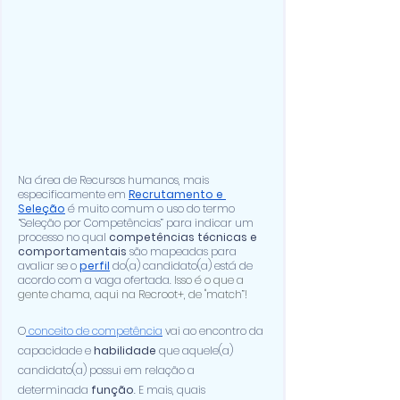
Na área de Recursos humanos, mais 
especificamente em
Recrutamento e 
Seleção
 é muito comum o uso do termo 
“Seleção por Competências” para indicar um 
processo no qual 
competências técnicas e 
comportamentais
 são mapeadas para 
avaliar se o 
perfil
 do(a) candidato(a) está de 
acordo com a vaga ofertada. 
Isso é o que a 
gente chama, aqui na Recroot+, de "match”!
O
 conceito de competência
 vai ao encontro da 
capacidade e 
habilidade
 que aquele(a) 
candidato(a) possui em relação a 
determinada 
função
. E mais, quais 